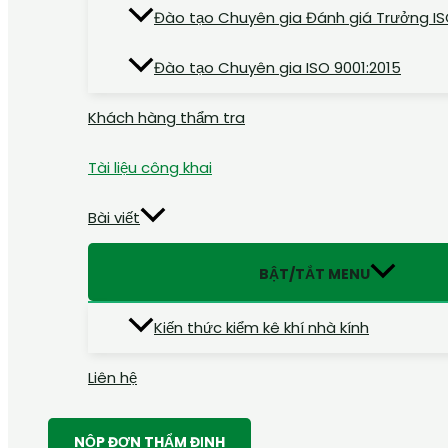
Đào tạo Chuyên gia Đánh giá Trưởng IS
Đào tạo Chuyên gia ISO 9001:2015
Khách hàng thẩm tra
Tài liệu công khai
Bài viết
BẬT/TẮT MENU
Kiến thức kiểm kê khí nhà kính
Liên hệ
NỘP ĐƠN THẨM ĐỊNH